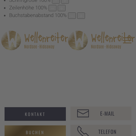
Schriftgröße
100
%
Zeilenhöhe
100
%
Buchstabenabstand
100
%
EN
DE
E-MAIL
KONTAKT
TELEFON
BUCHEN