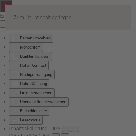
Eingabehilfen öffnen
Zum Hauptinhalt springen
Farben umkehren
Monochrom
Dunkler Kontrast
Heller Kontrast
Niedrige Sättigung
Hohe Sättigung
Links hervorheben
Überschriften hervorheben
Bildschirmleser
Lesemodus
Inhaltsskalierung
100
%