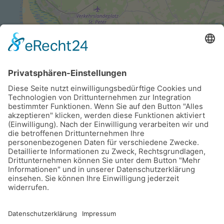
Leaflet
|
©
OpenStreetMap
Hotel & Gästehaus Wellenreiter | Dorfstraße 41 | 25881
Tating
Karriere
FAQ
Gäste-ABC
Kontakt